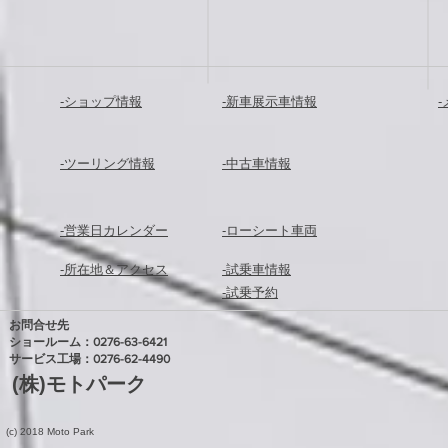
-ショップ情報
-新車展示車情報
-ツーリング情報
-中古車情報
-営業日カレンダー
-ローシート車両
-所在地＆アクセス
-試乗車情報
-試乗予約
お問合せ先
ショールーム：0276-63-6421
​ サービス工場：0276-62-4490
(株)モトパーク
(c) 2018 Moto Park