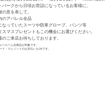
トパークから日頃お世話になっているお客様に、
謝の意を表して。
内のアパレル全品
になっていたスーツや防寒グローブ、パンツ等
リスマスプレゼントもこの機会にお選びください。
様のご来店お待ちしております。
ョールーム在庫品が対象です。
カード・クレジットのお支払いもOKです。