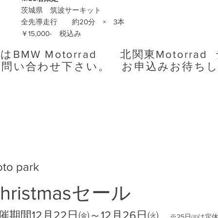
所 茨城県 筑波サーキット
容 全先導走行 約20分 × 3本
 ￥15,000- 税込み
はBMW Motorrad 北関東Motorra
お問い合わせ下さい。 お申込みお待ち
to park
Christmasセー
ル
開催期間12月22日㈮～12月26日㈫
※25日㈪は定