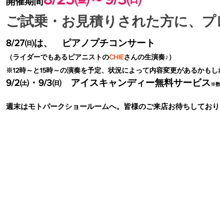
開催期間
ご試乗・お見積りされた方に、プ
8/27㈰は、 ピアノプチコンサート
（ライダーでもあ
るピアニストの
CHIE
さんの生演奏♪）
※
12時～と15時～の演奏を予定、状況によって
内容変更があるかもし
9/2㈯・9/3㈰ アイスキャンディー無料サービス
※
週末はモトパークショールームへ。皆様のご来店お待ちしており