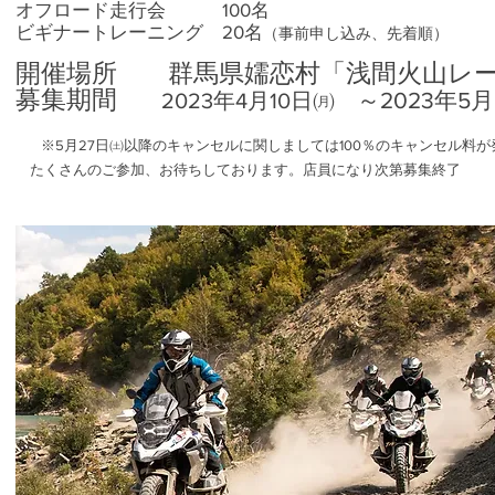
オフロード走行会
100名
ビギナートレーニン
グ 20名
（事前申し込み、先着順）
開催場所 群馬県嬬恋村「浅間火山レ
​
募集期間
～​2023年5
2023年4月10日㈪
※5月2
​7
日㈯以降のキャンセ
ルに関しましては100％のキャンセル料
​
たくさんのご参加、お待ちしております。店員になり次第募
集終了