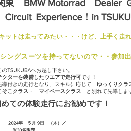
東 BMW Motorrad Dealer G
Circuit Experience！in TSUK
キットは走ってみたい・・・けど、上手く走
ーシングスーツを持ってないので・・参加
のTSUKUBAへお越し下さい。
テクターを装備したウエアで走行可
です！
先導付きの走行となり、スキルに応じて
ゆっくりクラ
こそこクラス
・
マイペースクラス
と別れて先導しま
めての体験走行にお勧めです！
催日
2024年 ５月 9日 （木）／
30名限定