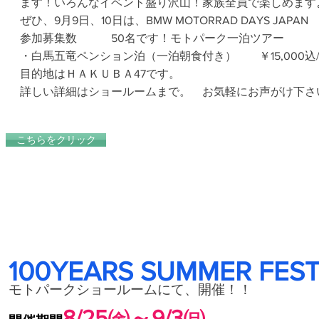
ます！
いろんなイベント盛り沢山！家族全員で楽しめます
ぜひ、9月9日、10日は、BMW MOTORRAD DAYS JAPAN 
参加募集数 50名です！
モトパーク一泊ツアー
・白馬五竜ペンション泊（一泊朝食付き）
￥15,000込
目的地はＨＡＫＵＢＡ47です。
​
詳しい詳細はショールームまで。
​ お気軽にお声がけ下さ
こちらをクリック
100YEARS SUMMER FES
モトパークショールームにて、
開催！！
8/25㈮～
9/3㈰